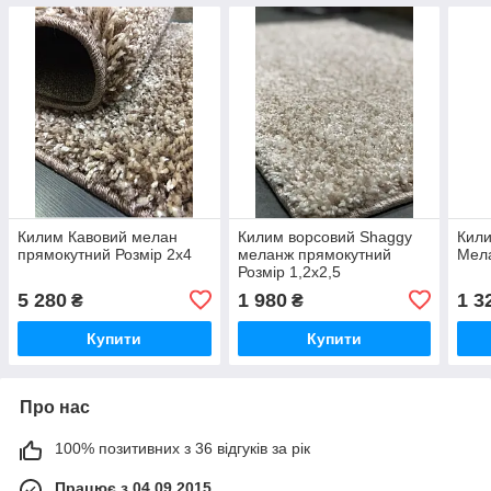
Килим Кавовий мелан
Килим ворсовий Shaggy
Кили
прямокутний Розмір 2х4
меланж прямокутний
Мела
Розмір 1,2х2,5
5 280
1 980
1 3
₴
₴
Купити
Купити
Про нас
100% позитивних з 36 відгуків за рік
Працює з 04.09.2015