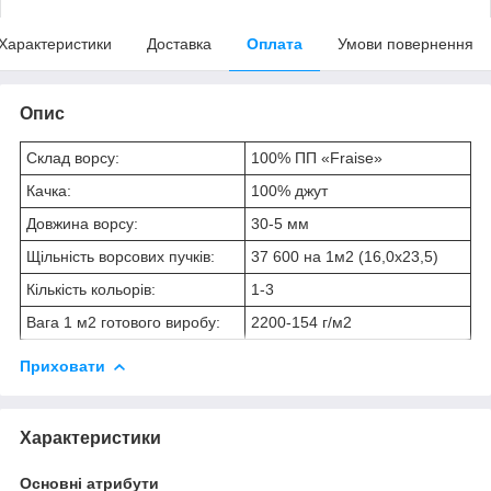
Характеристики
Доставка
Оплата
Умови повернення
Опис
Склад ворсу:
100% ПП «Fraise»
Качка:
100% джут
Довжина ворсу:
30
-5
мм
Щільність ворсових пучків:
37 600 на 1м
2
(16,0х23,5)
Кількість кольорів:
1-3
Вага 1 м
2
готового виробу:
2200
-154
г/м
2
Приховати
Характеристики
Основні атрибути