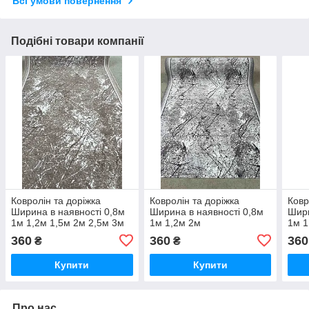
Всі умови повернення
Подібні товари компанії
Ковролін та доріжка
Ковролін та доріжка
Ковр
Ширина в наявності 0,8м
Ширина в наявності 0,8м
Шири
1м 1,2м 1,5м 2м 2,5м 3м
1м 1,2м 2м
1м 1
4м
360
360
360
₴
₴
Купити
Купити
Про нас