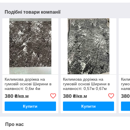
Подібні товари компанії
Килимова доріжка на
Килимова доріжка на
Кили
гумовій основі Ширини в
гумовій основі Ширини в
гумо
наявності: 0,6м 4м
наявності: 0,57м 0,67м
наяв
0,80м 1м 1,2м 1,5м 2м 3м
1,0м
380
380
380
₴/кв.м
₴/кв.м
4м
Купити
Купити
Про нас