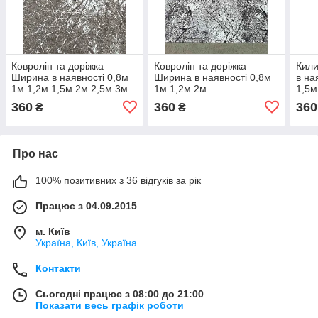
Ковролін та доріжка
Ковролін та доріжка
Кили
Ширина в наявності 0,8м
Ширина в наявності 0,8м
в на
1м 1,2м 1,5м 2м 2,5м 3м
1м 1,2м 2м
1,5м
4м
360
360
360
₴
₴
Про нас
100% позитивних з 36 відгуків за рік
Працює з 04.09.2015
м. Київ
Україна, Київ, Україна
Контакти
Сьогодні працює з 08:00 до 21:00
Показати весь графік роботи