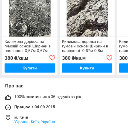
Килимова доріжка на
Килимова доріжка на
Кили
гумовій основі Ширини в
гумовій основі Ширини в
гумо
наявності: 0,57м 0,67м
наявності: 0,67м 0,8м
наяв
0,80м 1м 1,2м 1,5м 2м 3м
1,0м 1,2м 1,5м 2м 3м
0.8м
380
380
380
₴/кв.м
₴/кв.м
4м
3м 
Купити
Купити
Про нас
100% позитивних з 36 відгуків за рік
Працює з 04.09.2015
м. Київ
Україна, Київ, Україна