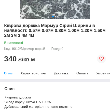
Ківрова доріжка Мармур Сірий Ширини в
наявності: 0.57м 0.67м 0.80м 1.00м 1.20м 1.50м
2м 3м 3.4м 4м
В наявності
Код: 9012/Мрамор серый
Роздріб
340
₴/кв.м
Опис
Характеристики
Доставка
Оплата
Умови п
Опис
Киврова доріжка
Склад ворсу: нитка ПА 100%
Дублювальний матеріал: неткане полотно