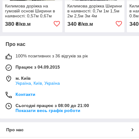
Килимова доріжка на
Килимова доріжка Ширини
Кили
гумовій основі Ширини в
в наявності: 0,7м 1м 1,5м
в на
наявності: 0,57м 0,67м
2м 2,5м 3м 4м
0.8м
0,80м 1м 1,2м 1,5м 2м 3м
3м 
380
340
340
₴/кв.м
₴/кв.м
4м
Про нас
100% позитивних з 36 відгуків за рік
Працює з 04.09.2015
м. Київ
Україна, Київ, Україна
Контакти
Сьогодні працює з 08:00 до 21:00
Показати весь графік роботи
Про нас