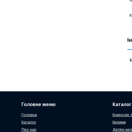
К
І
Ц
Головне меню
Каталог
Головна
Ковролін 
Каталог
Килими
Про нас
Дитячі кил