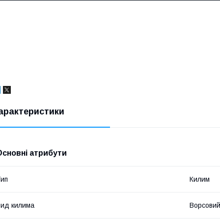
арактеристики
Основні атрибути
ип
Килим
ид килима
Ворсови