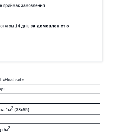
не приймає замовлення
ротягом 14 днів
за домовленістю
 «Heat-set»
жут
2
 на 1м
(38х55)
2
г/м
9