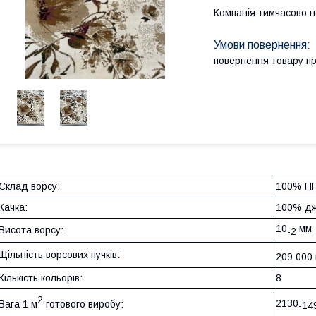
Компанія тимчасово 
повернення товару п
Склад ворсу:
100% ПП
Качка:
100% д
10
мм
Висота ворсу:
-2
Щільність ворсових пучків:
209 000
Кількість кольорів:
8
2
2130
Вага 1 м
готового виробу:
-14