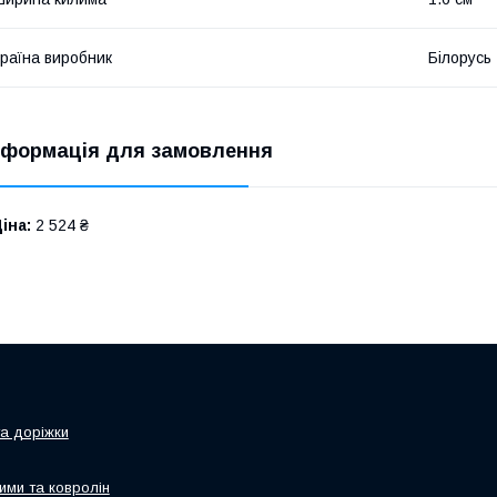
раїна виробник
Білорусь
нформація для замовлення
іна:
2 524 ₴
та доріжки
ими та ковролін