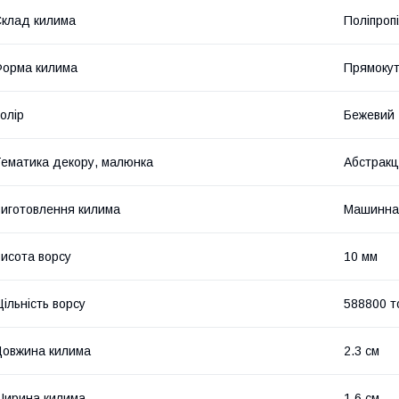
клад килима
Поліпроп
орма килима
Прямоку
олір
Бежевий
ематика декору, малюнка
Абстракц
иготовлення килима
Машинна
исота ворсу
10 мм
ільність ворсу
588800 т
овжина килима
2.3 см
ирина килима
1.6 см