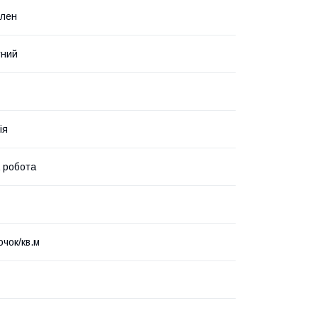
ілен
тний
ія
 робота
очок/кв.м