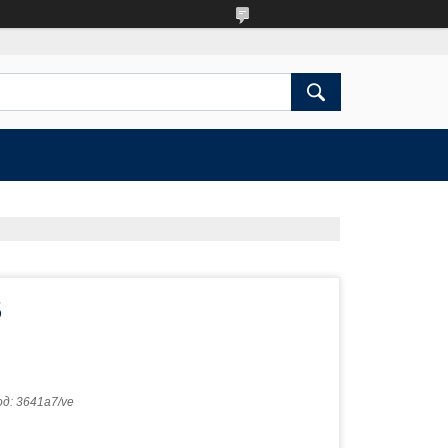
5
од:
3641a7/ve