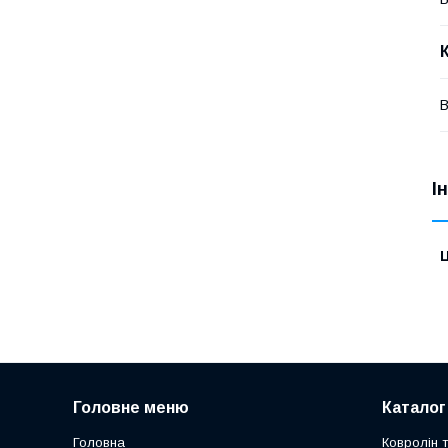
В
І
Ц
Головне меню
Каталог
Головна
Ковролін 