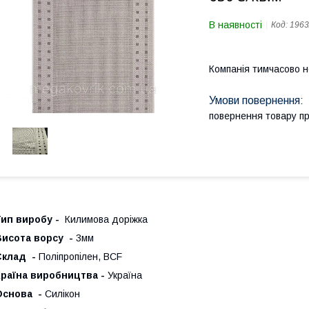
В наявності
Код:
1963
Компанія тимчасово 
повернення товару п
Тип виробу -
Килимова доріжка
Висота ворсу -
3мм
Склад -
Поліпропілен, BCF
Країна виробництва -
Україна
Основа -
Силікон