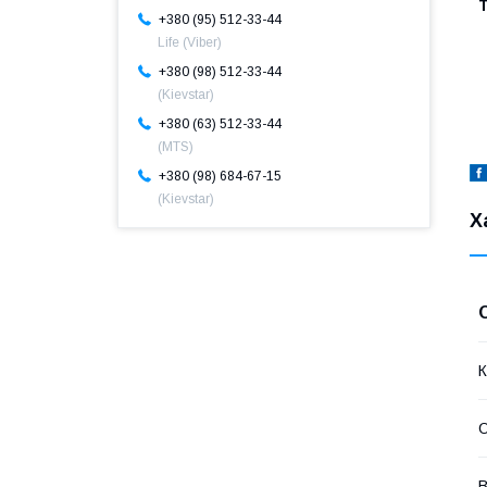
+380 (95) 512-33-44
Life (Viber)
+380 (98) 512-33-44
(Kievstar)
+380 (63) 512-33-44
(MTS)
+380 (98) 684-67-15
(Kievstar)
Х
К
О
В