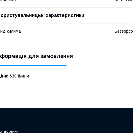
Користувальницькі характеристики
ид килима
Безворсо
нформація для замовлення
іна:
630 ₴/кв.м
та доріжки