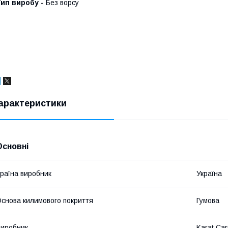
Тип виробу -
Без ворсу
арактеристики
Основні
раїна виробник
Україна
снова килимового покриття
Гумова
иробник
Karat Car