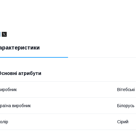
арактеристики
Основні атрибути
иробник
Вітебські
раїна виробник
Білорусь
олір
Сірий