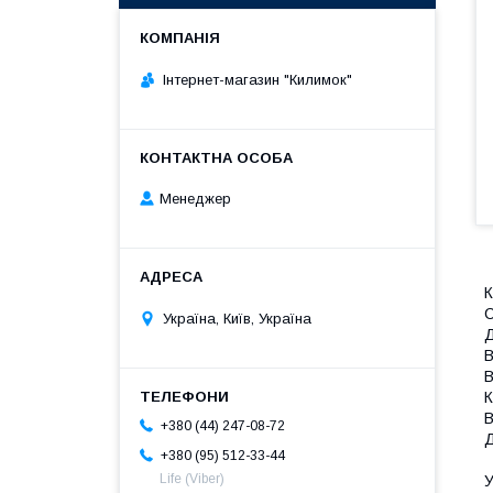
Інтернет-магазин "Килимок"
Менеджер
К
С
Україна, Київ, Україна
Д
В
В
К
В
+380 (44) 247-08-72
Д
+380 (95) 512-33-44
Life (Viber)
У