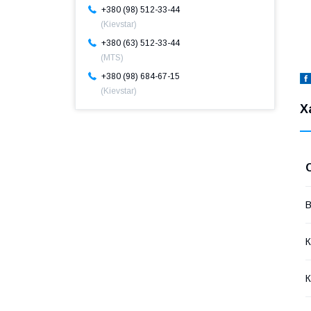
+380 (98) 512-33-44
(Kievstar)
+380 (63) 512-33-44
(MTS)
+380 (98) 684-67-15
(Kievstar)
Х
В
К
К