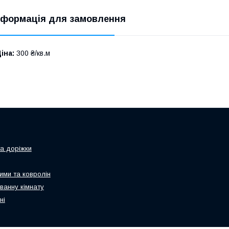
нформація для замовлення
іна:
300 ₴/кв.м
та доріжки
ими та ковролін
ванну кімнату
ні