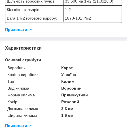
Щільність ворсових пучків:
33 600 на 1м
2
(21,0х16,0)
Кількість кольорів:
1-2
Вага 1 м
2
готового виробу:
1870
-131
г/м
2
Приховати
Характеристики
Основні атрибути
Виробник
Карат
Країна виробник
Україна
Тип
Килим
Вид килима
Ворсовий
Форма килима
Прямокутний
Колір
Рожевий
Довжина килима
2.3 см
Ширина килима
1.6 см
Приховати