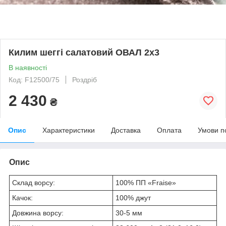
Килим шеггі салатовий ОВАЛ 2х3
В наявності
Код: F12500/75
Роздріб
2 430
₴
Опис
Характеристики
Доставка
Оплата
Умови п
Опис
Склад ворсу:
100% ПП «Fraise»
Качок:
100% джут
Довжина ворсу:
30
-5
мм